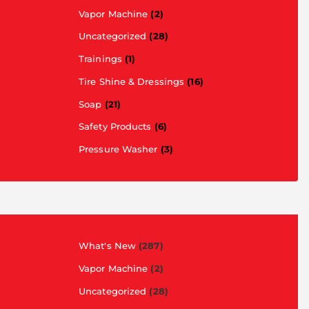
Vapor Machine
(2)
Uncategorized
(28)
Trainings
(1)
Tire Shine & Dressings
(16)
Soap
(21)
Safety Products
(6)
Pressure Washer
(3)
What's New
(287)
Vapor Machine
(2)
Uncategorized
(28)