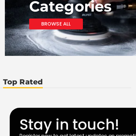
Categories
BROWSE ALL
Top Rated
Stay in touch!
Register now to get latest updates on promot