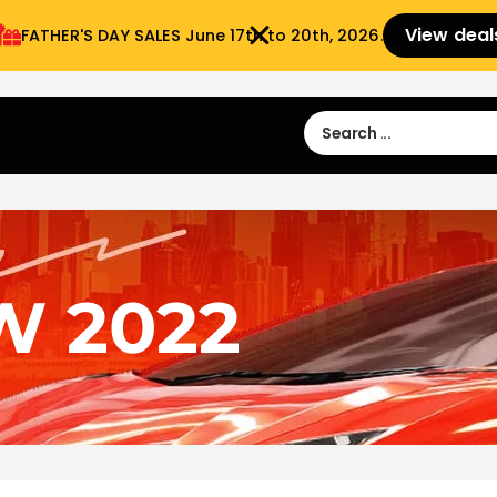
View deal
FATHER'S DAY SALES​ June 17th to 20th, 2026.
Sign in
Sign Up
 9:00 am- 3:00pm
W 2022