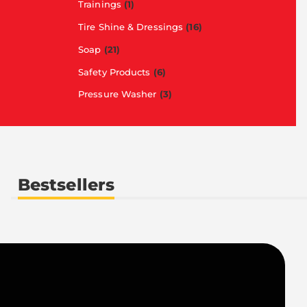
Trainings
(1)
Tire Shine & Dressings
(16)
Soap
(21)
Safety Products
(6)
Pressure Washer
(3)
Bestsellers