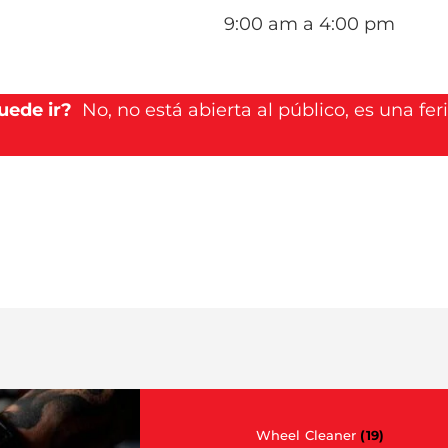
9:00 am a 4:00 pm
uede ir?
No, no está abierta al público, es una fer
Wheel Cleaner
(19)