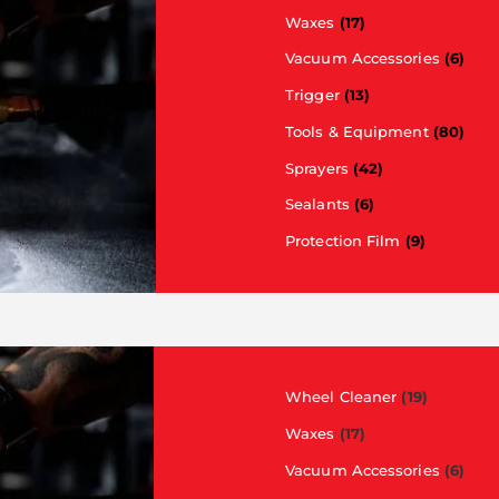
Waxes
(17)
Vacuum Accessories
(6)
Trigger
(13)
Tools & Equipment
(80)
Sprayers
(42)
Sealants
(6)
Protection Film
(9)
Wheel Cleaner
(19)
Waxes
(17)
Vacuum Accessories
(6)