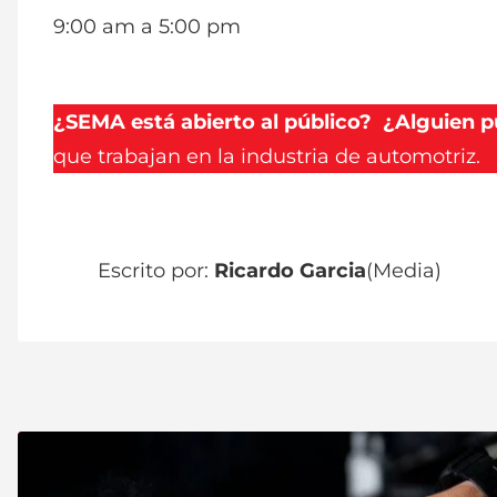
9:00 am a 5:00 pm
¿SEMA está abierto al público? ¿Alguien p
que trabajan en la industria de automotriz.
Escrito por:
Ricardo Garcia
(Media)