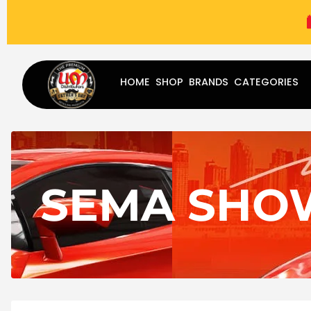
(787) 283-8765
Mon - Fri
9:00 am - 5:00 pm
Sat
-
HOME
SHOP
BRANDS
CATEGORIES
SEMA SHO