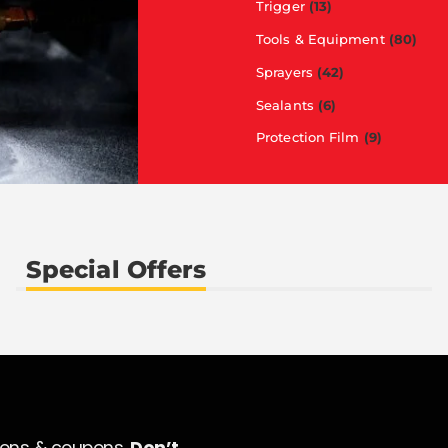
Trigger
(13)
Tools & Equipment
(80)
Sprayers
(42)
Sealants
(6)
Protection Film
(9)
Special Offers
ions & coupons.
Don’t