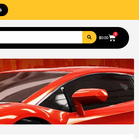
s
0
$
0.00